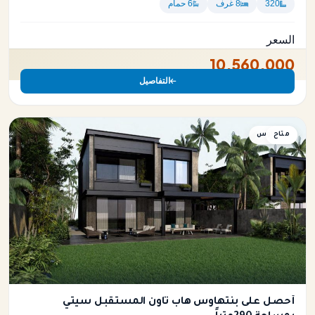
320
8 غرف
6 حمام
السعر
10,560,000
التفاصيل
متاح
بنتهاوس
أحصل على بنتهاوس هاب تاون المستقبل سيتي