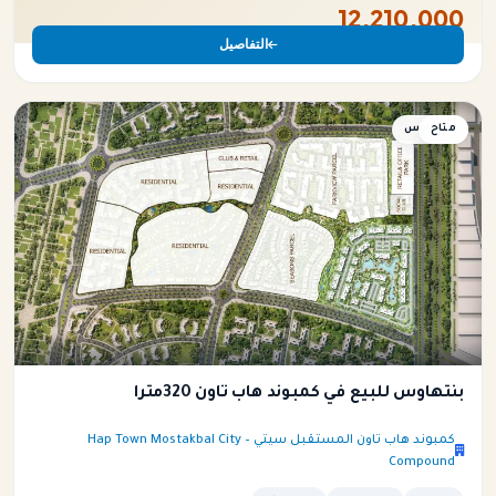
12,210,000
التفاصيل
متاح
بنتهاوس
بنتهاوس للبيع في كمبوند هاب تاون 320متراً
كمبوند هاب تاون المستقبل سيتي – Hap Town Mostakbal City
Compound