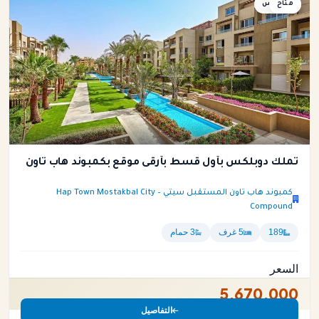
متاح
دوبلكس
تملك دوبلكس بأول قسط بأرقى موقع بكمبوند هاب تاون
كمبوند هاب تاون المستقبل سيتي – Hap Town Mostakbal City
Compound
189
5 غرف
3 حمام
السعر
5,670,000
التفاصيل