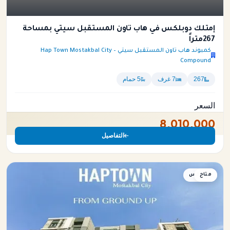
إمتلك دوبلكس في هاب تاون المستقبل سيتي بمساحة
267متراً
كمبوند هاب تاون المستقبل سيتي – Hap Town Mostakbal City
Compound
267
7 غرف
5 حمام
السعر
8,010,000
التفاصيل
متاح
دوبلكس