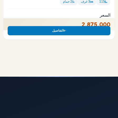
115
3 غرف
2 حمام
السعر
2,875,000
التفاصيل