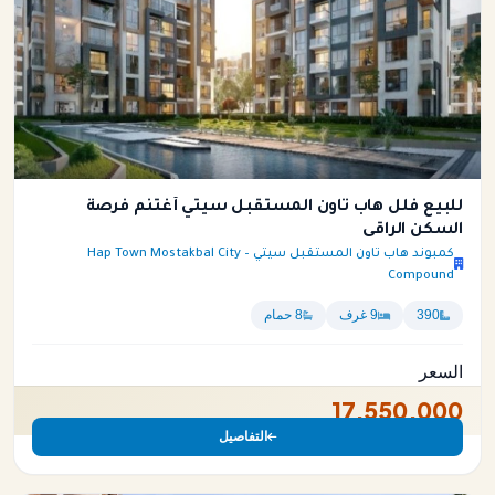
للبيع فلل هاب تاون المستقبل سيتي أغتنم فرصة
السكن الراقى
كمبوند هاب تاون المستقبل سيتي – Hap Town Mostakbal City
Compound
390
9 غرف
8 حمام
السعر
17,550,000
التفاصيل