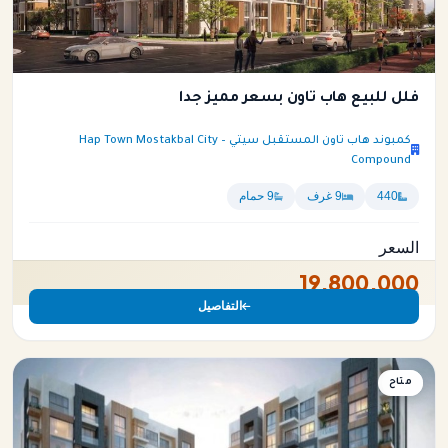
فلل للبيع هاب تاون بسعر مميز جدا
كمبوند هاب تاون المستقبل سيتي – Hap Town Mostakbal City
Compound
440
9 غرف
9 حمام
السعر
19,800,000
التفاصيل
فيلا
متاح