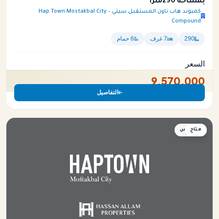
بمساحة 290متراً
كمبوند هاب تاون المستقبل سيتي – Hap Town Mostakbal City
Compound
290
7 غرف
6 حمام
السعر
9,570,000
التفاصيل
متاح
دوبلكس