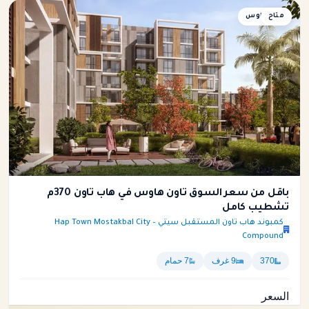
متاح
تاون هاوس
باقل من سعر السوق تاون هاوس في هاب تاون 370م
تشطيب كامل
كمبوند هاب تاون المستقبل سيتي – Hap Town Mostakbal City
Compound
370
9 غرف
7 حمام
السعر