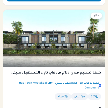
متاح
شقة
شقة تسليم فوري 155م في هاب تاون المستقبل سيتي
كمبوند هاب تاون المستقبل سيتي – Hap Town Mostakbal City
Compound
155
4 غرف
2 حمام