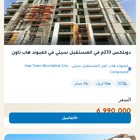
دوبلكس 233م في المستقبل سيتي في كمبوند هاب تاون
كمبوند هاب تاون المستقبل سيتي – Hap Town Mostakbal City
Compound
233
6 غرف
4 حمام
السعر
6,990,000
التفاصيل