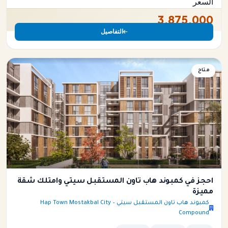
السعر
3,875,000
التفاصيل
متاح
شقة
احجز في كمبوند هاب تاون المستقبل سيتي وامتلك شقة
مميزة
كمبوند هاب تاون المستقبل سيتي – Hap Town Mostakbal City
Compound